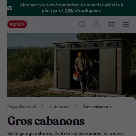
Skip
Abonnez-vous et économisez
10 % sur les articles à
plein prix !
CGU
s’appliquent.
to
main
content
Main
navigation
Breadcrumb
Page d'accueil
Cabanons
Gros cabanons
Navigation
Gros cabanons
Votre garage déborde, l’entrée est encombrée, et trouver