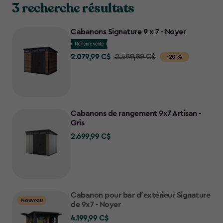
3 recherche résultats
Cabanons Signature 9 x 7 - Noyer
2.079,99 C$
Price
2.599,99 C$
-20 %
from
2.599,99
C$
to
Cabanons de rangement 9x7 Artisan -
2.079,99
Gris
C$
2.699,99 C$
2.699,99
C$
Cabanon pour bar d’extérieur Signature
Nouveau
de 9x7 - Noyer
4.199,99 C$
4.199,99