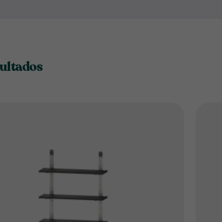
Encuentra accesorios
diseña
de jardín
Keter
, optimizando 
necesitas. Además, están fab
durabilidad y un uso cómodo 
sultados