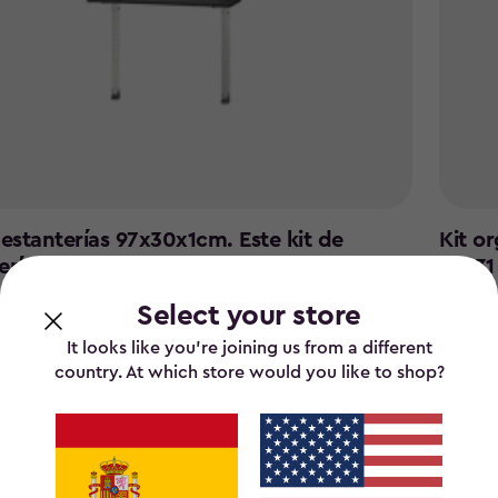
 estanterías 97x30x1cm. Este kit de
Kit o
erías NO es compatible con la serie de
74x31
s Factor - Negro
€ 55,
Select your store
€
,00
55,99
It looks like you’re joining us from a different
country. At which store would you like to shop?
Volver arriba