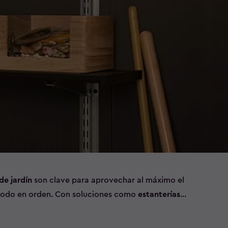
de jardín
son clave para aprovechar al máximo el
 todo en orden. Con soluciones como
estanterías
lgar herramientas
, podrás organizar de forma
entas de jardinería y objetos de uso frecuente.