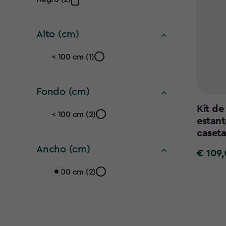
Color
filter
Alto (cm)
Alto
< 100 cm (1)
(cm)
Fondo (cm)
filter
Fondo
Kit de
< 100 cm (2)
estant
(cm)
caseta
Ancho (cm)
filter
€ 109
€
Ancho
109,00
< 100 cm (2)
(cm)
filter