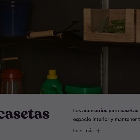
casetas
Los
accesorios para casetas 
espacio interior y mantener
de pared y soportes para co
Leer más
eficiente utensilios, herrami