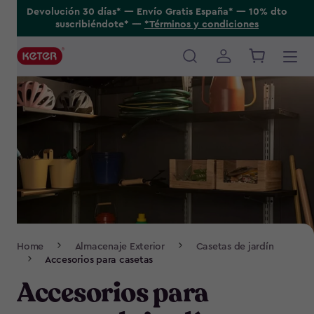
Skip
Devolución 30 días* ---- Envío Gratis España* ---- 10% dto
suscribiéndote* ----
*Términos y condiciones
to
main
content
Main
navigation
Breadcrumb
Home
Almacenaje Exterior
Casetas de jardín
Navigation
Accesorios para casetas
Accesorios para