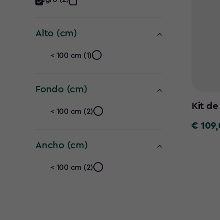
Color
filter
Alto (cm)
Alto
< 100 cm (1)
(cm)
Fondo (cm)
filter
Fondo
Kit de
< 100 cm (2)
(cm)
€ 109
€
109,00
Ancho (cm)
filter
Ancho
< 100 cm (2)
(cm)
filter