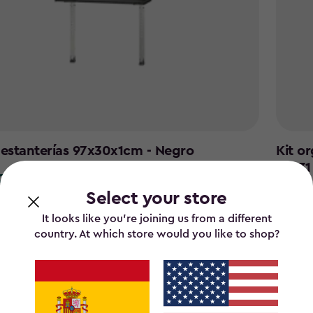
 estanterías 97x30x1cm - Negro
Kit o
74x31
,00
€ 55,
Select your store
€
55,99
It looks like you’re joining us from a different
country. At which store would you like to shop?
Volver arriba