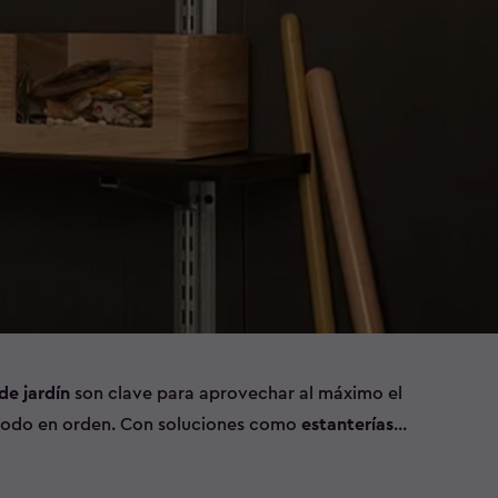
de jardín
son clave para aprovechar al máximo el
 todo en orden. Con soluciones como
estanterías
lgar herramientas
, podrás organizar de forma
entas de jardinería y objetos de uso frecuente.