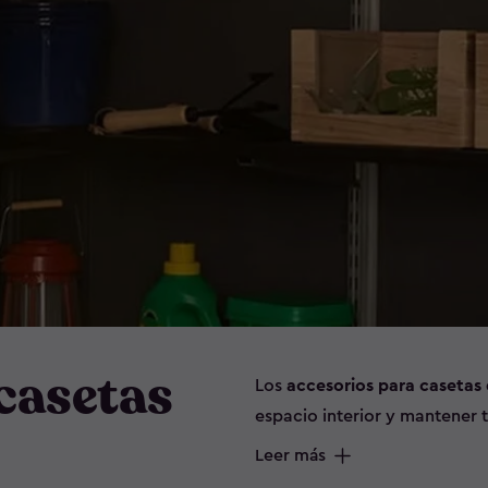
casetas
Los
accesorios para casetas 
espacio interior y mantener
de pared y soportes para co
Leer más
eficiente utensilios, herrami