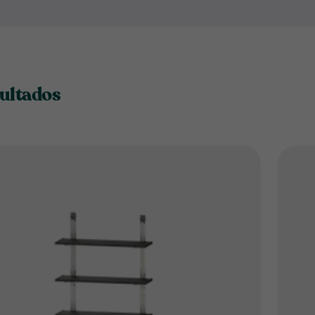
Encuentra accesorios
diseña
de jardín
Keter
, optimizando 
necesitas. Además, están fab
durabilidad y un uso cómodo 
sultados