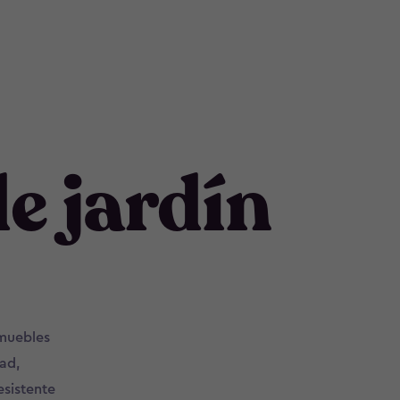
e jardín
 muebles
ad,
esistente