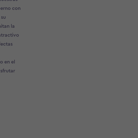
derno con
 su
itan la
atractivo
fectas
o en el
isfrutar