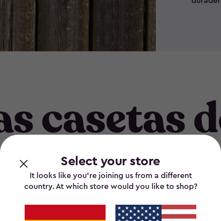
durader
s casetas d
Select your store
It looks like you’re joining us from a different
country. At which store would you like to shop?
Descubre la solución ideal para tu espacio 
con nuestras casetas de jardín. Diseñadas 
ofrecer resistencia, funcionalidad y estilo,