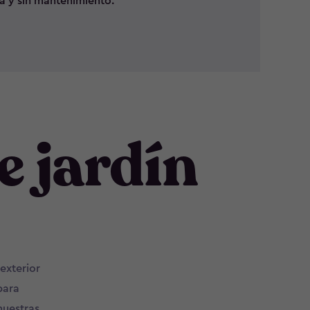
a y sin mantenimiento.
e jardín
exterior
para
 nuestras