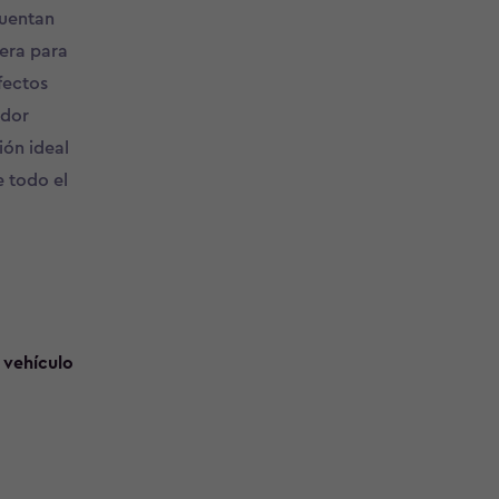
cuentan
era para
fectos
edor
ión ideal
e todo el
 vehículo