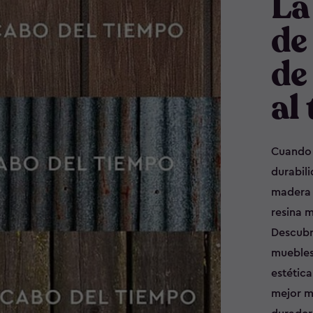
La
de
de
al
Cuando s
durabili
madera s
resina 
Descubr
muebles
estética
mejor m