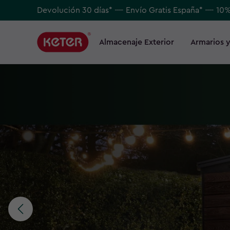
Skip
Devolución 30 días* ---- Envío Gratis España* ---- 10
to
Main
main
navigation
Almacenaje Exterior
Armarios y
Main
content
menu
navigation