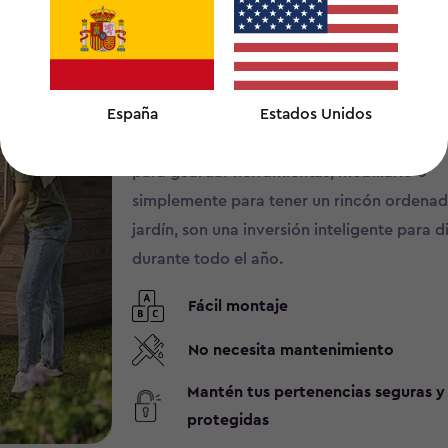
casetas combinan lo mejor del diseño mo
materiales de última generación. Gracias a
estructura robusta y a los acabados que im
España
Estados Unidos
madera natural, disfrutarás de un espacio 
sin preocuparte por el mantenimiento. Per
para guardar herramientas, mobiliario o
simplemente para tener un rincón ordenad
jardín, son una inversión inteligente para d
durante todo el año.
Fácil montaje
No necesita mantenimiento
Mantén tus pertenencias seguras y
protegidas